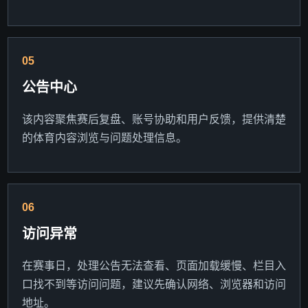
05
公告中心
该内容聚焦赛后复盘、账号协助和用户反馈，提供清楚
的体育内容浏览与问题处理信息。
06
访问异常
在赛事日，处理公告无法查看、页面加载缓慢、栏目入
口找不到等访问问题，建议先确认网络、浏览器和访问
地址。