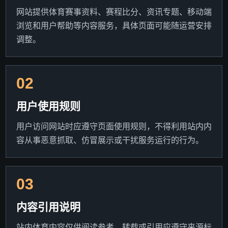
网站提供体育赛事资料、赛程比分、资讯专题、移动端
浏览和用户帮助等内容服务，具体页面可能随运营安排
调整。
02
用户使用规则
用户访问网站时应遵守页面使用规则，不得利用站内内
容从事恶意抓取、仿冒展示或干扰服务运行的行为。
03
内容引用说明
站内体育内容仅供阅读参考，转载或引用应遵守来源标