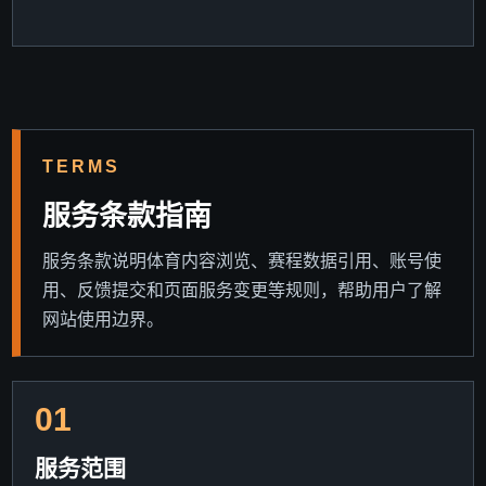
TERMS
服务条款指南
服务条款说明体育内容浏览、赛程数据引用、账号使
用、反馈提交和页面服务变更等规则，帮助用户了解
网站使用边界。
01
服务范围