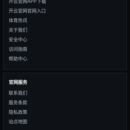
开云官网APP下载
开云官网官网入口
体育热讯
关于我们
安全中心
访问指南
帮助中心
官网服务
联系我们
服务条款
隐私政策
站点地图