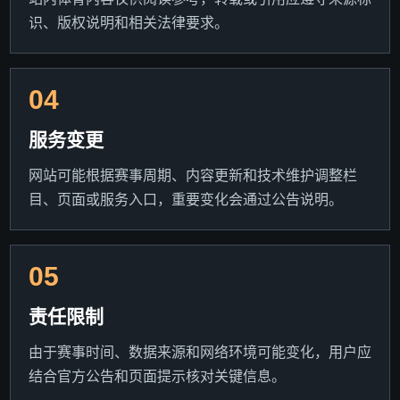
识、版权说明和相关法律要求。
04
服务变更
网站可能根据赛事周期、内容更新和技术维护调整栏
目、页面或服务入口，重要变化会通过公告说明。
05
责任限制
由于赛事时间、数据来源和网络环境可能变化，用户应
结合官方公告和页面提示核对关键信息。