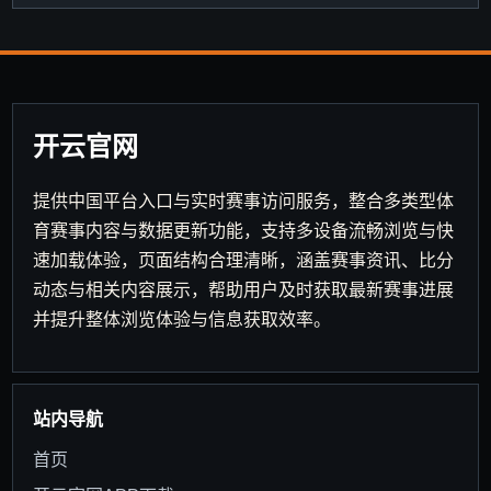
开云官网
提供中国平台入口与实时赛事访问服务，整合多类型体
育赛事内容与数据更新功能，支持多设备流畅浏览与快
速加载体验，页面结构合理清晰，涵盖赛事资讯、比分
动态与相关内容展示，帮助用户及时获取最新赛事进展
并提升整体浏览体验与信息获取效率。
站内导航
首页